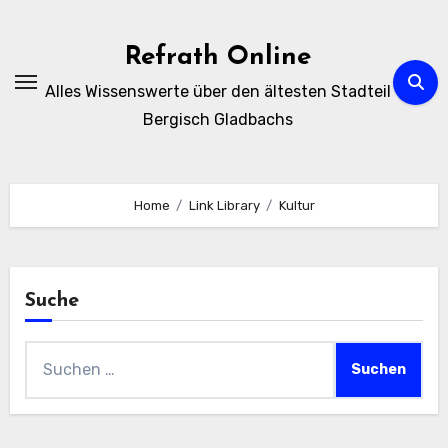
Zum
Inhalt
Refrath Online
springen
Alles Wissenswerte über den ältesten Stadteil
Bergisch Gladbachs
Home
Link Library
Kultur
Suche
Suchen
nach: