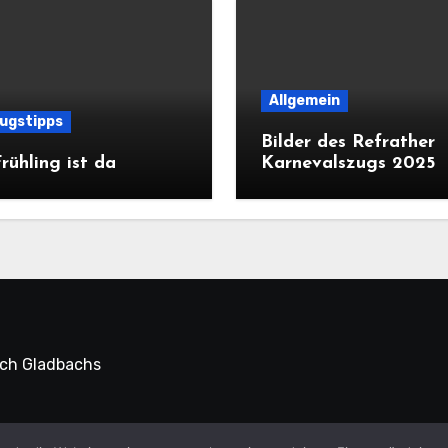
Allgemein
lugstipps
Bilder des Refrather
rühling ist da
Karnevalszugs 2025
sch Gladbachs