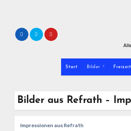
Zum
Inhalt
springen
All
Start
Bilder
Freizei
Bilder aus Refrath – Im
Impressionen aus Refrath