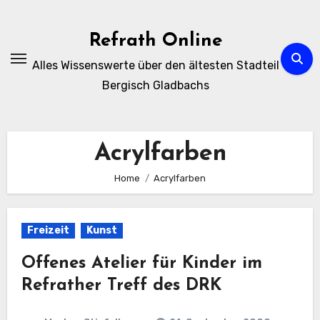
Zum
Inhalt
Refrath Online
springen
Alles Wissenswerte über den ältesten Stadteil
Bergisch Gladbachs
Acrylfarben
Home
Acrylfarben
Freizeit
Kunst
Offenes Atelier für Kinder im
Refrather Treff des DRK