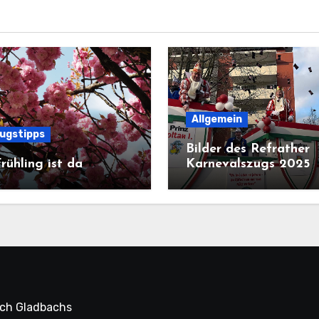
Allgemein
lugstipps
Bilder des Refrather
rühling ist da
Karnevalszugs 2025
sch Gladbachs