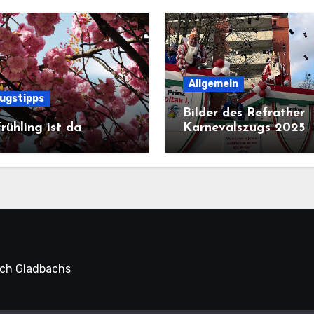
Allgemein
lugstipps
Bilder des Refrather
rühling ist da
Karnevalszugs 2025
sch Gladbachs