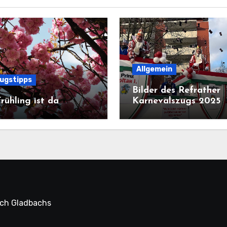
Allgemein
lugstipps
Bilder des Refrather
rühling ist da
Karnevalszugs 2025
sch Gladbachs