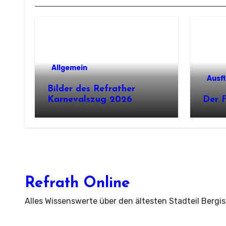
Allgemein
Ausf
Bilder des Refrather
Karnevalszug 2026
Der F
Refrath Online
Alles Wissenswerte über den ältesten Stadteil Bergi