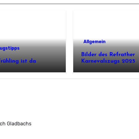
Allgemein
lugstipps
Bilder des Refrather
rühling ist da
Karnevalszugs 2025
sch Gladbachs