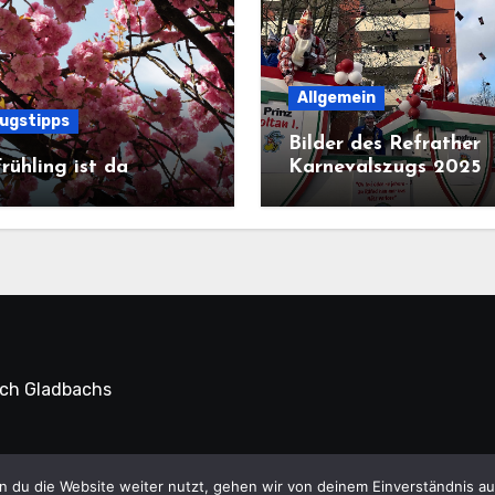
Allgemein
lugstipps
Bilder des Refrather
rühling ist da
Karnevalszugs 2025
sch Gladbachs
 Refrath Online © Alle Rechte vorbehalten.
|
Blogus
von
Th
 du die Website weiter nutzt, gehen wir von deinem Einverständnis au