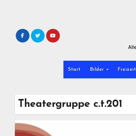
Zum
Inhalt
springen
All
Start
Bilder
Freizei
Theatergruppe c.t.201