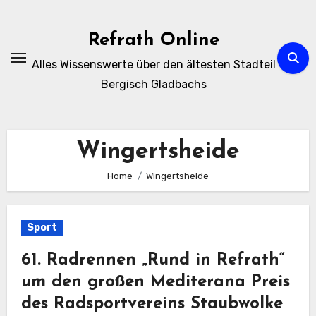
Zum
Inhalt
Refrath Online
springen
Alles Wissenswerte über den ältesten Stadteil
Bergisch Gladbachs
Wingertsheide
Home
Wingertsheide
Sport
61. Radrennen „Rund in Refrath“
um den großen Mediterana Preis
des Radsportvereins Staubwolke