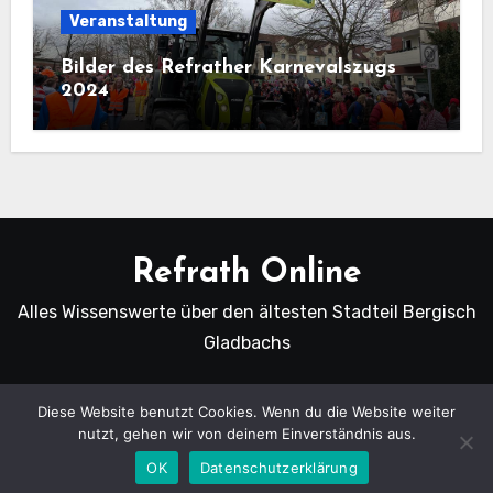
Veranstaltung
Bilder des Refrather Karnevalszugs
2024
Refrath Online
Alles Wissenswerte über den ältesten Stadteil Bergisch
Gladbachs
Diese Website benutzt Cookies. Wenn du die Website weiter
nutzt, gehen wir von deinem Einverständnis aus.
Copyright Refrath Online © Alle Rechte vorbehalten.
|
Blogus
von
Themeansar
.
OK
Datenschutzerklärung