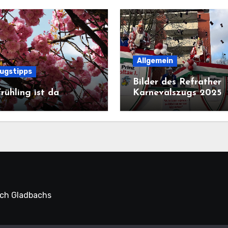
Allgemein
lugstipps
Bilder des Refrather
rühling ist da
Karnevalszugs 2025
sch Gladbachs