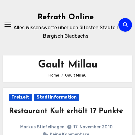
Zum
Inhalt
Refrath Online
springen
Alles Wissenswerte über den ältesten Stadteil
Bergisch Gladbachs
Gault Millau
Home
Gault Millau
Freizeit
Stadtinformation
Restaurant Kult erhält 17 Punkte
Markus Stiefelhagen
17. November 2010
Keine Kommentare