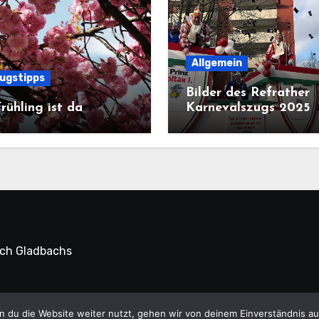
Allgemein
lugstipps
Bilder des Refrather
rühling ist da
Karnevalszugs 2025
sch Gladbachs
 Refrath Online © Alle Rechte vorbehalten.
|
Blogus
von
Th
 du die Website weiter nutzt, gehen wir von deinem Einverständnis au