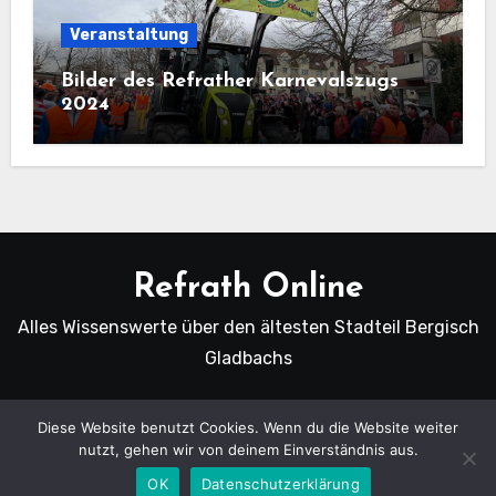
Veranstaltung
Bilder des Refrather Karnevalszugs
2024
Refrath Online
Alles Wissenswerte über den ältesten Stadteil Bergisch
Gladbachs
Diese Website benutzt Cookies. Wenn du die Website weiter
nutzt, gehen wir von deinem Einverständnis aus.
Copyright Refrath Online © Alle Rechte vorbehalten.
|
Blogus
von
Themeansar
.
OK
Datenschutzerklärung