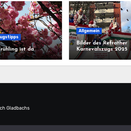
Allgemein
lugstipps
Bilder des Refrather
rühling ist da
Karnevalszugs 2025
sch Gladbachs