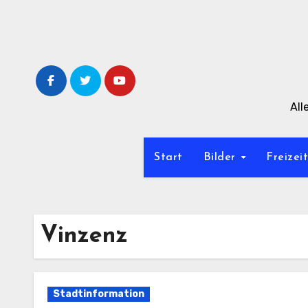
Zum
Inhalt
springen
All
Start
Bilder
Freizei
Vinzenz
Stadtinformation