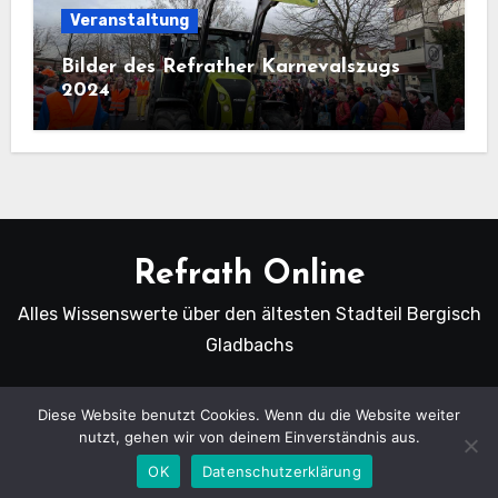
Veranstaltung
Bilder des Refrather Karnevalszugs
2024
Refrath Online
Alles Wissenswerte über den ältesten Stadteil Bergisch
Gladbachs
Diese Website benutzt Cookies. Wenn du die Website weiter
nutzt, gehen wir von deinem Einverständnis aus.
Copyright Refrath Online © Alle Rechte vorbehalten.
|
Blogus
von
Themeansar
.
OK
Datenschutzerklärung