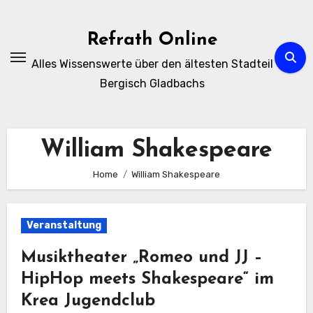
Zum
Inhalt
Refrath Online
springen
Alles Wissenswerte über den ältesten Stadteil
Bergisch Gladbachs
William Shakespeare
Home
William Shakespeare
Veranstaltung
Musiktheater „Romeo und JJ –
HipHop meets Shakespeare“ im
Krea Jugendclub