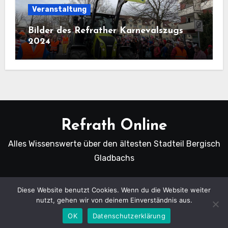
Veranstaltung
Bilder des Refrather Karnevalszugs
2024
Refrath Online
Alles Wissenswerte über den ältesten Stadteil Bergisch
Gladbachs
Diese Website benutzt Cookies. Wenn du die Website weiter
nutzt, gehen wir von deinem Einverständnis aus.
Copyright Refrath Online © Alle Rechte vorbehalten.
|
Blogus
von
Themeansar
.
OK
Datenschutzerklärung