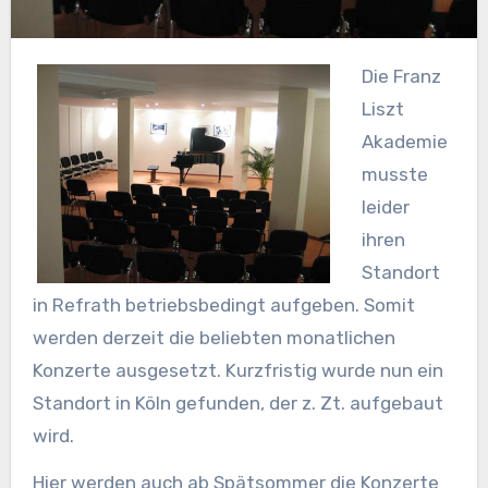
Die Franz
Liszt
Akademie
musste
leider
ihren
Standort
in Refrath betriebsbedingt aufgeben. Somit
werden derzeit die beliebten monatlichen
Konzerte ausgesetzt. Kurzfristig wurde nun ein
Standort in Köln gefunden, der z. Zt. aufgebaut
wird.
Hier werden auch ab Spätsommer die Konzerte