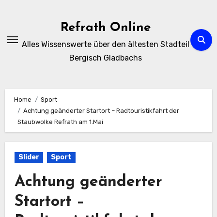
Zum
Inhalt
Refrath Online
springen
Alles Wissenswerte über den ältesten Stadteil
Bergisch Gladbachs
Home
Sport
Achtung geänderter Startort – Radtouristikfahrt der
Staubwolke Refrath am 1.Mai
Slider
Sport
Achtung geänderter
Startort –