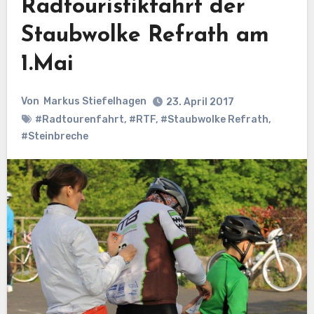
Radtouristikfahrt der
Staubwolke Refrath am
1.Mai
Von
Markus Stiefelhagen
23. April 2017
#Radtourenfahrt
,
#RTF
,
#Staubwolke Refrath
,
#Steinbreche