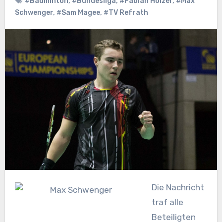
#Badminton
,
#Bundesliga
,
#Fabian Holzer
,
#Max
Schwenger
,
#Sam Magee
,
#TV Refrath
Die Nachricht
traf alle
Beteiligten