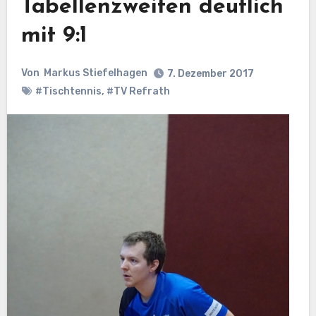
Tabellenzweiten deutlich
mit 9:1
Von
Markus Stiefelhagen
7. Dezember 2017
#Tischtennis
,
#TV Refrath