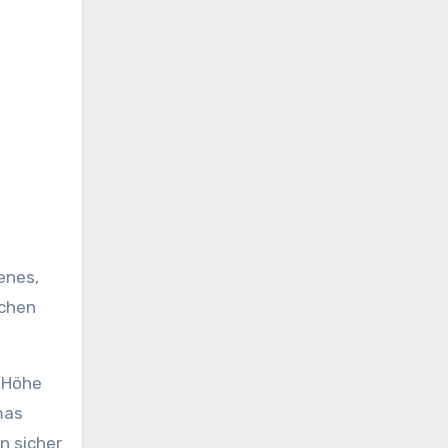
enes,
rchen
r Höhe
mas
n sicher