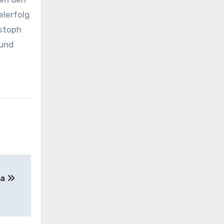
elerfolg
istoph
 und
ga