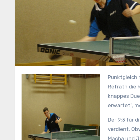
Punktgleich mit dem Gastgeber traten die Tischtennisspieler des TV
Refrath die 
knappes Duell
erwartet“, m
Der 9:3 für d
verdient. Ob
Macha und Ju