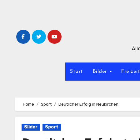
Zum
Inhalt
springen
All
Start
Bilder
Freizei
Home
Sport
Deutlicher Erfolg in Neukirchen
Slider
Sport