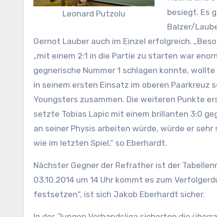
besiegt. Es 
Leonard Putzolu
Balzer/Laube
Gernot Lauber auch im Einzel erfolgreich. „Bes
„mit einem 2:1 in die Partie zu starten war en
gegnerische Nummer 1 schlagen konnte, wollte 
in seinem ersten Einsatz im oberen Paarkreuz s
Youngsters zusammen. Die weiteren Punkte ersp
setzte Tobias Lapic mit einem brillanten 3:0 
an seiner Physis arbeiten würde, würde er sehr
wie im letzten Spiel,“ so Eberhardt.
Nächster Gegner der Refrather ist der Tabelle
03.10.2014 um 14 Uhr kommt es zum Verfolgerduel
festsetzen“, ist sich Jakob Eberhardt sicher.
In der Jungen Verbandsliga sicherten die überr