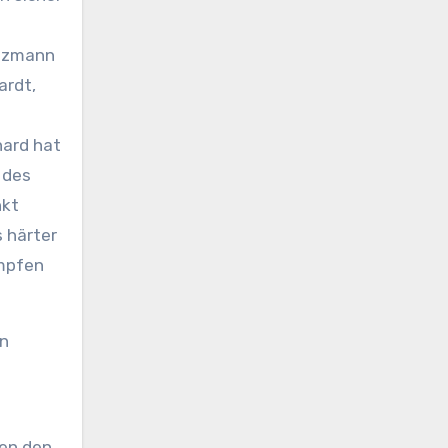
atzmann
ardt,
nard hat
 des
nkt
 härter
umpfen
en
gen den