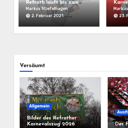
Refrath läuft bis zum
Karne
14.02.2021
Markus Stiefelhagen
Markus
2. Februar 2021
23. 
Versäumt
Allgemein
Ausf
Bilder des Refrather
Karnevalszug 2026
Der F