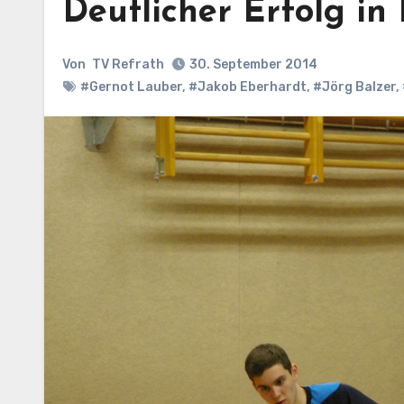
Deutlicher Erfolg in
Von
TV Refrath
30. September 2014
#Gernot Lauber
,
#Jakob Eberhardt
,
#Jörg Balzer
,