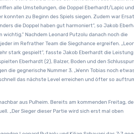
griffen alle Umstellungen, die Doppel Eberhardt/Lapic und
r konnten zu Beginn des Spiels siegen. Zudem war Ers
onders die Doppel haben gut harmoniert“, so Jakob Eberh
orm wichtig.“ Nachdem Leonard Putzolu danach noch die
jeder im Refrather Team die Siegchance ergreifen. „Leo
ehr stark gespielt“, fasste Jakob Eberhardt die Leistung
ielten Eberhardt (2), Balzer, Boden und den Schlusspu
gegen die gegnerische Nummer 3. „Wenn Tobias noch etwas
 schnell das nächste Level erreichen und öfter so auftr
nnachbar aus Pulheim. Bereits am kommenden Freitag, d
l. „Der Sieger dieser Partie wird sich erst mal oben
agenden Leonard Putzolu und Kilian Schayani das 7:7 ge