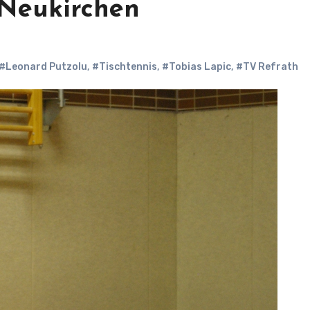
 Neukirchen
#Leonard Putzolu
,
#Tischtennis
,
#Tobias Lapic
,
#TV Refrath