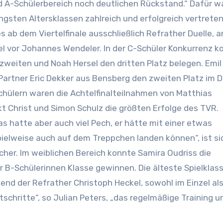
d A-Schülerbereich noch deutlichen Rückstand.“ Dafür w
ngsten Altersklassen zahlreich und erfolgreich vertreten
s ab dem Viertelfinale ausschließlich Refrather Duelle, 
 vor Johannes Wendeler. In der C-Schüler Konkurrenz k
weiten und Noah Hersel den dritten Platz belegen. Emil 
Partner Eric Dekker aus Bensberg den zweiten Platz im D
chülern waren die Achtelfinalteilnahmen von Matthias
kt Christ und Simon Schulz die größten Erfolge des TVR.
s hatte aber auch viel Pech, er hätte mit einer etwas
elweise auch auf dem Treppchen landen können“, ist si
cher. Im weiblichen Bereich konnte Samira Oudriss die
er B-Schülerinnen Klasse gewinnen. Die älteste Spielklass
d der Refrather Christoph Heckel, sowohl im Einzel al
tschritte“, so Julian Peters, „das regelmäßige Training u