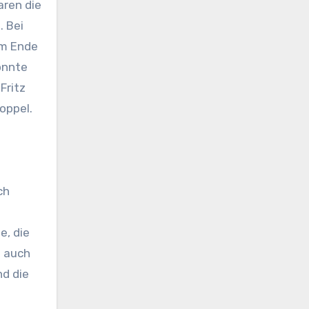
aren die
. Bei
am Ende
onnte
Fritz
oppel.
ch
e, die
s auch
nd die