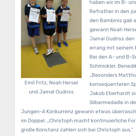
haben wir im B- un
Refrather in den jü
den Bambinis gab e
gewann Noah Hersel
Jamal Oudriss den z
errang mit seinem 
Bei den A- und B-S
Schmickler, Benedi
„Besonders Matthia
Emil Fritz, Noah Hersel
konsequenteren Spi
und Jamal Oudriss
Jakob Eberhardt si
Silbermedaille in d
Jungen-A Konkurrenz gewann etwas überraschen
im Doppel. „Christoph macht kontinuierliche For
große Konstanz zahlen sich bei Christoph aus.“