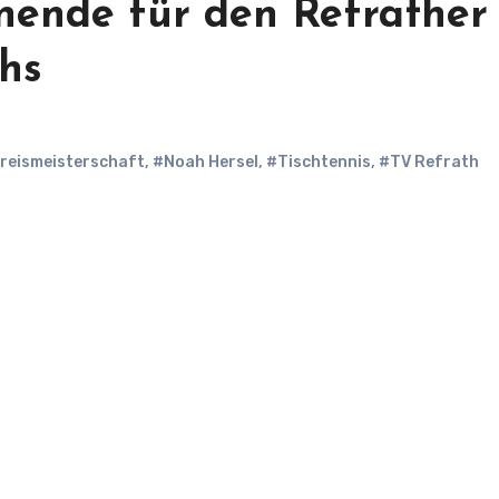
nende für den Refrather
hs
reismeisterschaft
,
#Noah Hersel
,
#Tischtennis
,
#TV Refrath