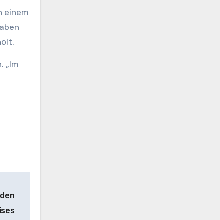
an einem
haben
olt.
. „Im
 den
ises