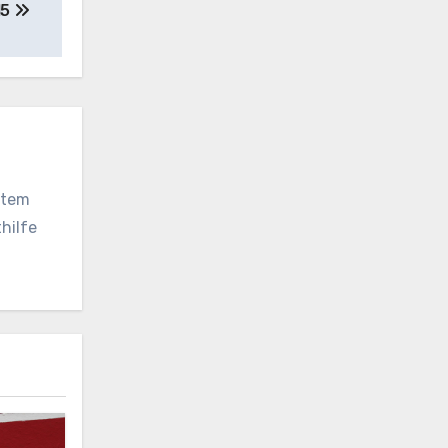
15
vatem
hilfe