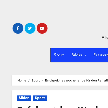
Zum
Inhalt
springen
All
Start
Bilder
Freizei
Home
Sport
Erfolgreiches Wochenende für den Refra
Slider
Sport