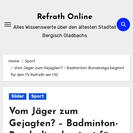
Zum
Inhalt
Refrath Online
springen
Alles Wissenswerte über den ältesten Stadteil
Bergisch Gladbachs
Home
Sport
Vom Jäger zum Gejagten? – Badminton-Bundesliga beginnt
für den TV Refrath am 1.10.
Slider
Sport
Vom Jäger zum
Gejagten? – Badminton-