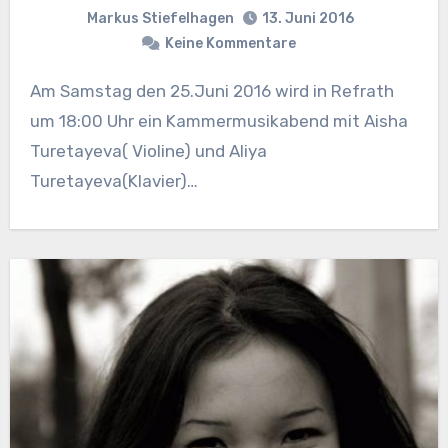
Markus Stiefelhagen
13. Juni 2016
Keine Kommentare
Am Samstag den 25.Juni 2016 wird in Refrath
um 18:00 Uhr ein Kammermusikabend mit Aisha
Turetayeva( Violine) und Aliya
Turetayeva(Klavier)…