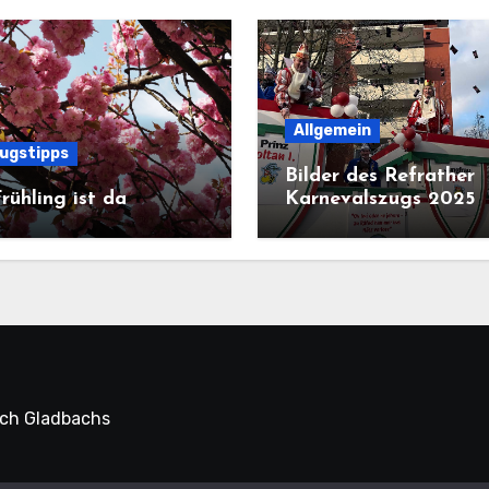
Allgemein
lugstipps
Bilder des Refrather
rühling ist da
Karnevalszugs 2025
sch Gladbachs