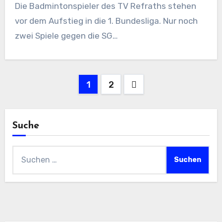
Die Badmintonspieler des TV Refraths stehen
vor dem Aufstieg in die 1. Bundesliga. Nur noch
zwei Spiele gegen die SG…
Seitennummerierung
1
2
der
Beiträge
Suche
Suchen
nach: