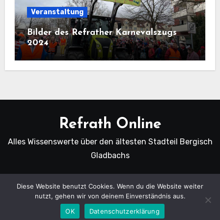
Veranstaltung
Bilder des Refrather Karnevalszugs
2024
Refrath Online
Alles Wissenswerte über den ältesten Stadteil Bergisch
Gladbachs
Diese Website benutzt Cookies. Wenn du die Website weiter
nutzt, gehen wir von deinem Einverständnis aus.
Copyright Refrath Online © Alle Rechte vorbehalten.
|
Blogus
von
Themeansar
.
OK
Datenschutzerklärung