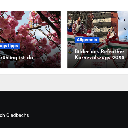
Allgemein
lugstipps
Bilder des Refrather
rühling ist da
Karnevalszugs 2025
sch Gladbachs