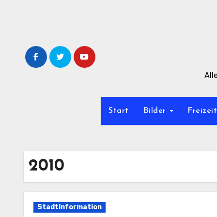
Zum
Inhalt
springen
All
Start
Bilder
Freizei
2010
Stadtinformation