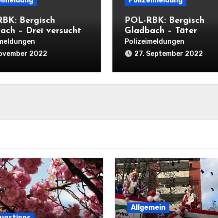
eimeldung
Polizeimeldung
BK: Bergisch
POL-RBK: Bergisch
ach – Drei versuchte
Gladbach – Täter
ngseinbrüche in
entwenden fünfstellig
imeldungen
Polizeimeldungen
 Nacht
Bargeldbetrag bei
November 2022
27. September 2022
Einbruch in Restauran
Allgemein
lugstipps