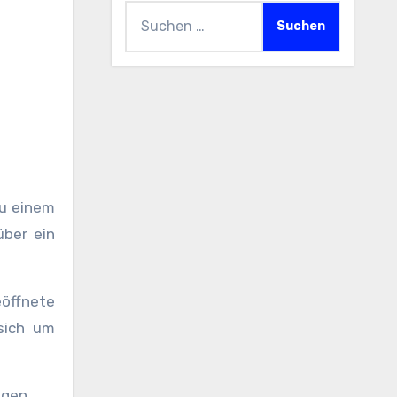
Suchen
nach:
zu einem
über ein
öffnete
sich um
ogen.