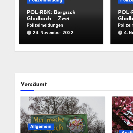
Polizeimeldung
Poliz
POL-RBK: Bergisch
POL-R
Gladbach – Zwei
Gladb
Einbrüche in
Wohnu
Polizeimeldungen
Polize
Einfamilienhäuser am
einer
24. November 2022
4. 
Mittwoch
Versäumt
Allgemein
Ausf