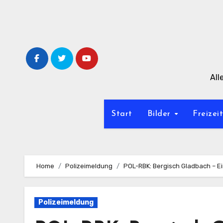
Zum
Inhalt
springen
All
Start
Bilder
Freizei
Home
Polizeimeldung
POL-RBK: Bergisch Gladbach – Ei
Polizeimeldung