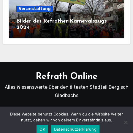
Veranstaltung
Bilder des Refrather Karnevalszugs
2024
Refrath Online
Alles Wissenswerte über den ältesten Stadteil Bergisch
Gladbachs
Diese Website benutzt Cookies. Wenn du die Website weiter
nutzt, gehen wir von deinem Einverständnis aus.
Copyright Refrath Online © Alle Rechte vorbehalten.
|
Blogus
von
Themeansar
.
OK
Datenschutzerklärung