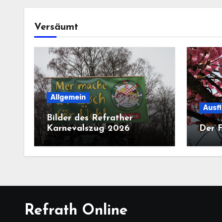
Versäumt
Allgemein
Ausf
Bilder des Refrather
Karnevalszug 2026
Der F
Refrath Online