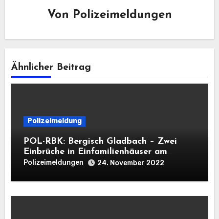
Von
Polizeimeldungen
Ähnlicher Beitrag
Polizeimeldung
POL-RBK: Bergisch Gladbach – Zwei
Einbrüche in Einfamilienhäuser am
Mittwoch
Polizeimeldungen
24. November 2022