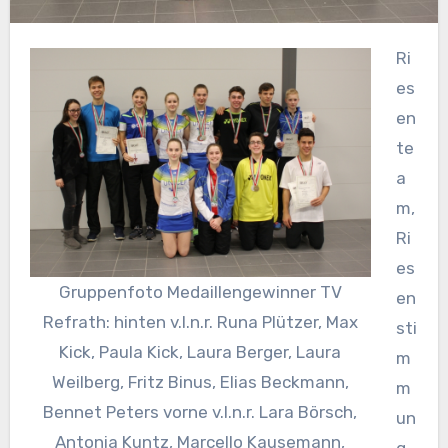
Ri
es
en
te
a
m,
Ri
es
Gruppenfoto Medaillengewinner TV
en
Refrath: hinten v.l.n.r. Runa Plützer, Max
sti
Kick, Paula Kick, Laura Berger, Laura
m
Weilberg, Fritz Binus, Elias Beckmann,
m
Bennet Peters vorne v.l.n.r. Lara Börsch,
un
Antonia Kuntz, Marcello Kausemann,
g,