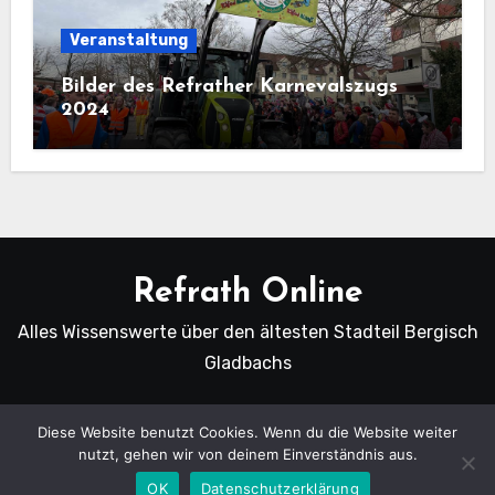
Veranstaltung
Bilder des Refrather Karnevalszugs
2024
Refrath Online
Alles Wissenswerte über den ältesten Stadteil Bergisch
Gladbachs
Diese Website benutzt Cookies. Wenn du die Website weiter
nutzt, gehen wir von deinem Einverständnis aus.
Copyright Refrath Online © Alle Rechte vorbehalten.
|
Blogus
von
Themeansar
.
OK
Datenschutzerklärung