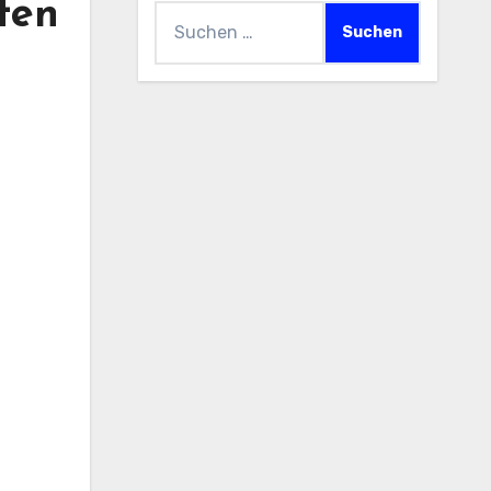
ten
Suchen
nach: