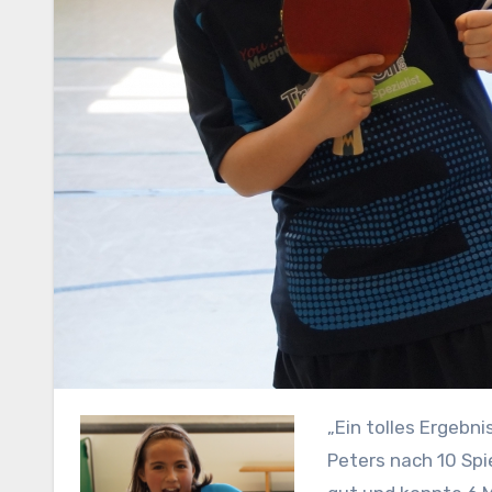
„Ein tolles Ergebnis nach einem harten Wettkampftag,“ meinte Betreuer Julian
Peters nach 10 Spi