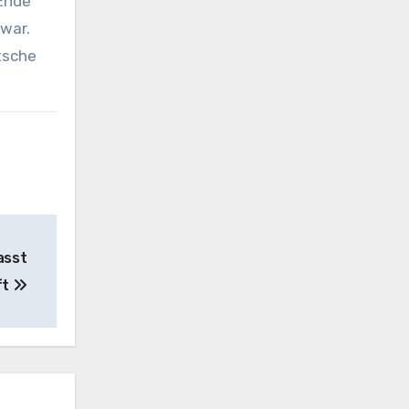
 Ende
war.
tsche
asst
ft