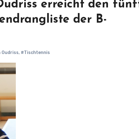
Oudriss erreicht den fünf
sendrangliste der B-
 Oudriss
,
#Tischtennis