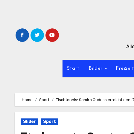
Zum
Inhalt
springen
All
Start
Bilder
Freizei
Home
Sport
Tischtennis: Samira Oudriss erreicht den 
Slider
Sport