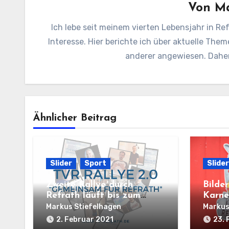
Von
Ma
Ich lebe seit meinem vierten Lebensjahr in Ref
Interesse. Hier berichte ich über aktuelle Them
anderer angewiesen. Daher 
Ähnlicher Beitrag
Slider
Sport
Slider
Zweite Rallye durch
Bilde
Refrath läuft bis zum
Karne
14.02.2021
Markus Stiefelhagen
Markus
2. Februar 2021
23. 