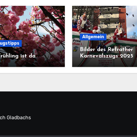
Allgemein
lugstipps
Bilder des Refrather
rühling ist da
Karnevalszugs 2025
sch Gladbachs