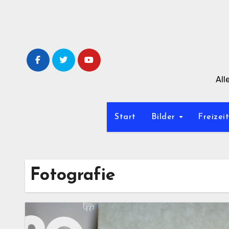
Zum
Inhalt
springen
All
Start
Bilder
Freizei
Fotografie