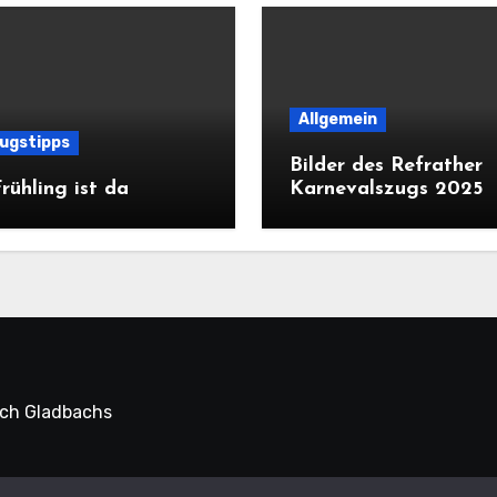
Allgemein
lugstipps
Bilder des Refrather
rühling ist da
Karnevalszugs 2025
sch Gladbachs