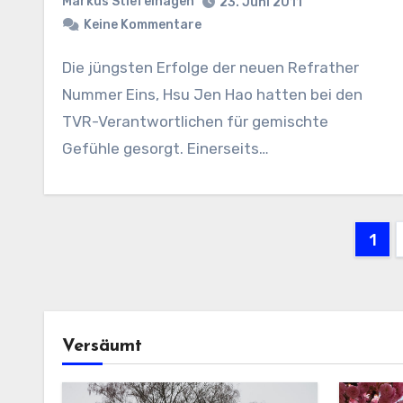
Markus Stiefelhagen
23. Juni 2011
Keine Kommentare
Die jüngsten Erfolge der neuen Refrather
Nummer Eins, Hsu Jen Hao hatten bei den
TVR-Verantwortlichen für gemischte
Gefühle gesorgt. Einerseits…
Sei
1
der
Bei
Versäumt