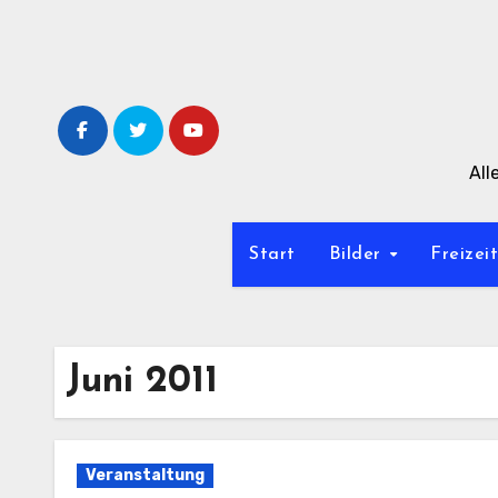
Zum
Inhalt
springen
All
Start
Bilder
Freizei
Juni 2011
Veranstaltung