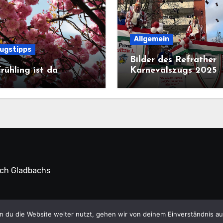
Allgemein
lugstipps
Bilder des Refrather
rühling ist da
Karnevalszugs 2025
sch Gladbachs
 Refrath Online © Alle Rechte vorbehalten.
|
Blogus
von
Th
 du die Website weiter nutzt, gehen wir von deinem Einverständnis au