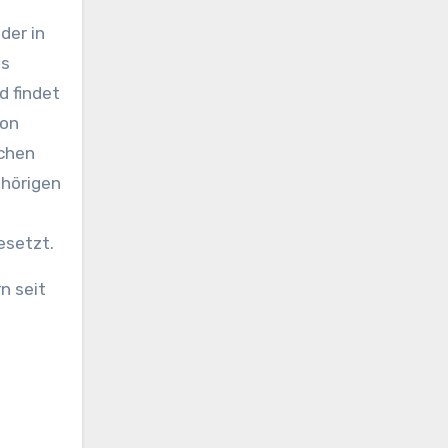
der in
bs
 findet
ion
ichen
ehörigen
esetzt.
n seit