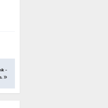
ik –
s.