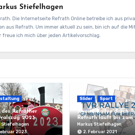
rkus Stiefelhagen
rath. Die Internetseite Refrath Online betreibe ich aus pri
en aus Refrath. Um immer aktuell zu sein, bin ich auf die Mit
freue ich mich über jeden Artikelvorschlag.
staltung
Slider
Sport
r des Refrather
Zweite Rallye durch
valszug 2023
Refrath läuft bis zum
14.02.2021
 Stiefelhagen
Markus Stiefelhagen
Februar 2023
2. Februar 2021