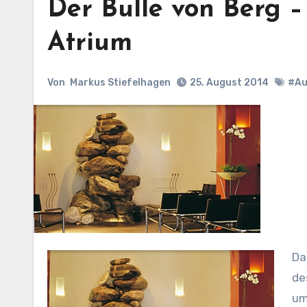
Der Bulle von Berg 
Atrium
Von
Markus Stiefelhagen
25. August 2014
#Au
Das Refrather Atrium im Bestattungshaus lädt zu einer Lesung
de
um