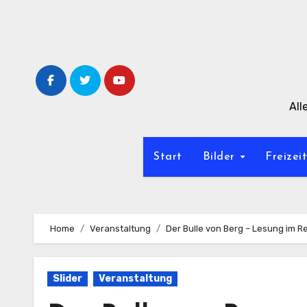
Zum
Inhalt
springen
All
Start
Bilder
Freizei
Home
Veranstaltung
Der Bulle von Berg – Lesung im R
Slider
Veranstaltung