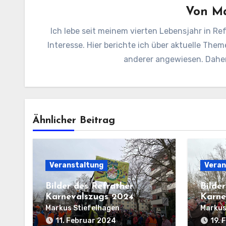
Von
Ma
Ich lebe seit meinem vierten Lebensjahr in Ref
Interesse. Hier berichte ich über aktuelle Them
anderer angewiesen. Daher 
Ähnlicher Beitrag
Veranstaltung
Veran
Bilder des Refrather
Bilde
Karnevalszugs 2024
Karne
Markus Stiefelhagen
Markus
11. Februar 2024
19. 