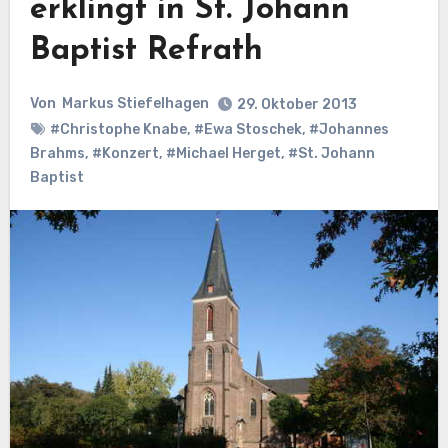
erklingt in St. Johann
Baptist Refrath
Von
Markus Stiefelhagen
29. Oktober 2013
#Christophe Knabe
,
#Ewa Stoschek
,
#Johannes
Brahms
,
#Konzert
,
#Michael Herget
,
#St. Johann
Baptist