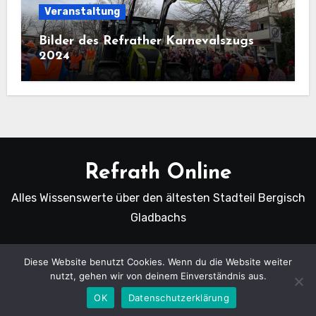
Veranstaltung
Bilder des Refrather Karnevalszugs
2024
Refrath Online
Alles Wissenswerte über den ältesten Stadteil Bergisch
Gladbachs
Diese Website benutzt Cookies. Wenn du die Website weiter
nutzt, gehen wir von deinem Einverständnis aus.
Copyright Refrath Online © Alle Rechte vorbehalten.
|
Blogus
von
Themeansar
.
OK
Datenschutzerklärung