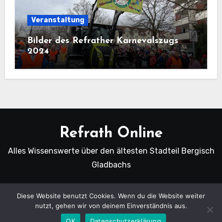
Veranstaltung
Bilder des Refrather Karnevalszugs
2024
Refrath Online
Alles Wissenswerte über den ältesten Stadteil Bergisch
Gladbachs
Diese Website benutzt Cookies. Wenn du die Website weiter
nutzt, gehen wir von deinem Einverständnis aus.
Copyright Refrath Online © Alle Rechte vorbehalten.
|
Blogus
von
Themeansar
.
OK
Datenschutzerklärung