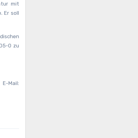
tur mit
 Er soll
dischen
05-0 zu
E-Mail: