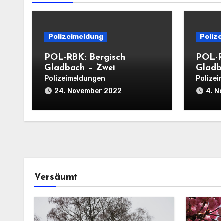
Polizeimeldung
Poliz
POL-RBK: Bergisch
POL-R
Gladbach – Zwei
Gladb
Einbrüche in
Wohnu
Polizeimeldungen
Polize
Einfamilienhäuser am
einer
24. November 2022
4. 
Mittwoch
Versäumt