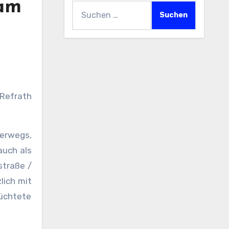
 am
Suchen
nach:
 Refrath
terwegs,
auch als
straße /
lich mit
lüchtete