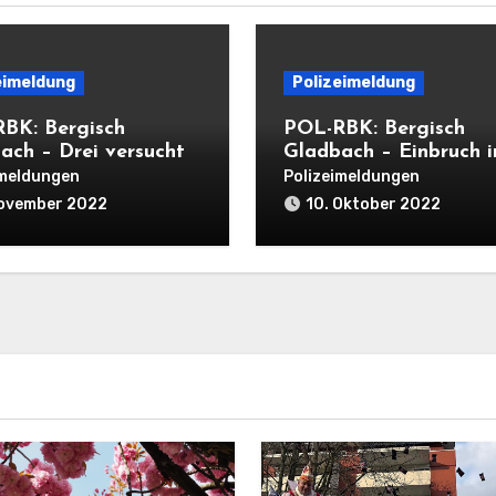
eimeldung
Polizeimeldung
BK: Bergisch
POL-RBK: Bergisch
ach – Drei versuchte
Gladbach – Einbruch i
ngseinbrüche in
Eiscafé
imeldungen
Polizeimeldungen
 Nacht
November 2022
10. Oktober 2022