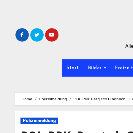
Zum
Inhalt
springen
All
Start
Bilder
Freizei
Home
Polizeimeldung
POL-RBK: Bergisch Gladbach – 
Polizeimeldung