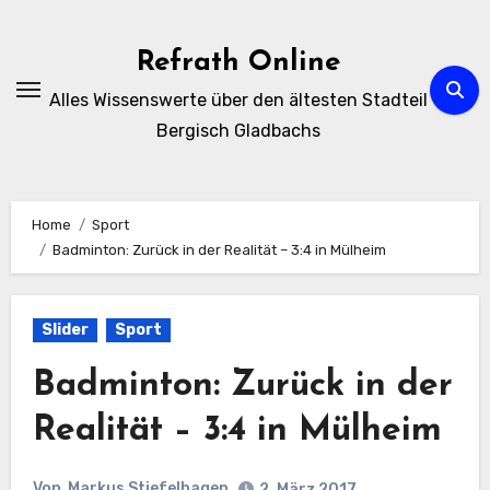
Zum
Inhalt
Refrath Online
springen
Alles Wissenswerte über den ältesten Stadteil
Bergisch Gladbachs
Home
Sport
Badminton: Zurück in der Realität – 3:4 in Mülheim
Slider
Sport
Badminton: Zurück in der
Realität – 3:4 in Mülheim
Von
Markus Stiefelhagen
2. März 2017