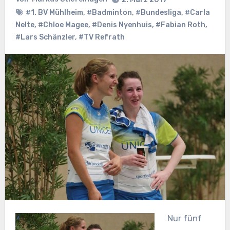
#1. BV Mühlheim
,
#Badminton
,
#Bundesliga
,
#Carla
Nelte
,
#Chloe Magee
,
#Denis Nyenhuis
,
#Fabian Roth
,
#Lars Schänzler
,
#TV Refrath
Nur fünf