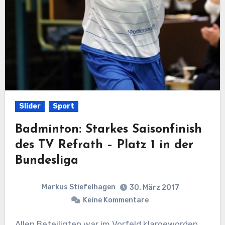
Slider
Sport
Badminton: Starkes Saisonfinish
des TV Refrath – Platz 1 in der
Bundesliga
Markus Stiefelhagen
30. März 2017
Keine Kommentare
Allen Beteiligten war im Vorfeld klargeworden,