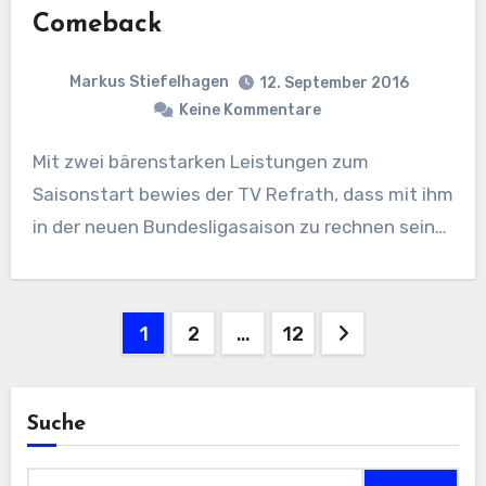
Comeback
Markus Stiefelhagen
12. September 2016
Keine Kommentare
Mit zwei bärenstarken Leistungen zum
Saisonstart bewies der TV Refrath, dass mit ihm
in der neuen Bundesligasaison zu rechnen sein…
Seitennummerierung
1
2
…
12
der
Beiträge
Suche
Suchen