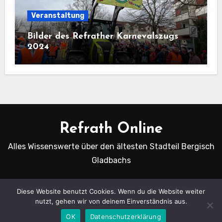
Veranstaltung
Bilder des Refrather Karnevalszugs
2024
Refrath Online
Alles Wissenswerte über den ältesten Stadteil Bergisch
Gladbachs
Diese Website benutzt Cookies. Wenn du die Website weiter
nutzt, gehen wir von deinem Einverständnis aus.
Copyright Refrath Online © Alle Rechte vorbehalten.
|
Blogus
von
Themeansar
.
OK
Datenschutzerklärung