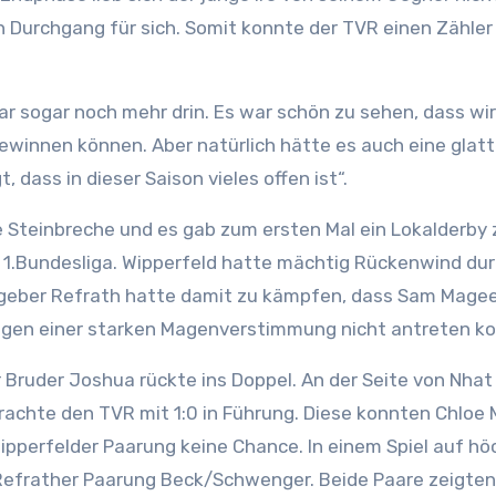
 Durchgang für sich. Somit konnte der TVR einen Zähler
war sogar noch mehr drin. Es war schön zu sehen, dass wi
ewinnen können. Aber natürlich hätte es auch eine glat
 dass in dieser Saison vieles offen ist“.
e Steinbreche und es gab zum ersten Mal ein Lokalderby 
 1.Bundesliga. Wipperfeld hatte mächtig Rückenwind du
tgeber Refrath hatte damit zu kämpfen, dass Sam Magee
wegen einer starken Magenverstimmung nicht antreten ko
 Bruder Joshua rückte ins Doppel. An der Seite von Nha
rachte den TVR mit 1:0 in Führung. Diese konnten Chloe
Wipperfelder Paarung keine Chance. In einem Spiel auf h
frather Paarung Beck/Schwenger. Beide Paare zeigten