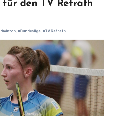
für den TV Refrath
dminton
,
#Bundesliga
,
#TV Refrath