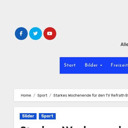
Zum
Inhalt
springen
All
Start
Bilder
Freizei
Home
Sport
Starkes Wochenende für den TV Refrath 
Slider
Sport