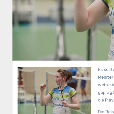
Es sollten drei Punkte werden und die wurden es auch. Der deutsche
Meister
weiter 
geprägt
die Play
Die Rei