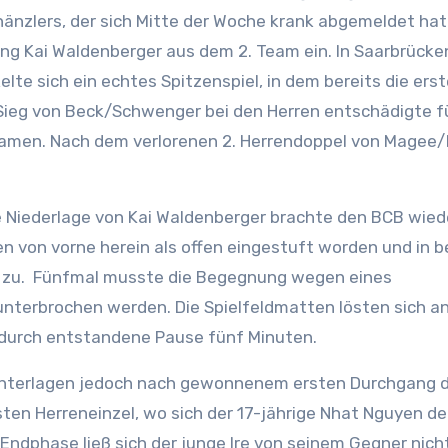
hänzlers, der sich Mitte der Woche krank abgemeldet hat
ang Kai Waldenberger aus dem 2. Team ein. In Saarbrücke
lte sich ein echtes Spitzenspiel, in dem bereits die ers
Sieg von Beck/Schwenger bei den Herren entschädigte fü
Damen. Nach dem verlorenen 2. Herrendoppel von Magee
e Niederlage von Kai Waldenberger brachte den BCB wiede
en von vorne herein als offen eingestuft worden und in b
p zu. Fünfmal musste die Begegnung wegen eines
terbrochen werden. Die Spielfeldmatten lösten sich an
adurch entstandene Pause fünf Minuten.
, unterlagen jedoch nach gewonnenem ersten Durchgang 
en Herreneinzel, wo sich der 17-jährige Nhat Nguyen d
Endphase ließ sich der junge Ire von seinem Gegner nich