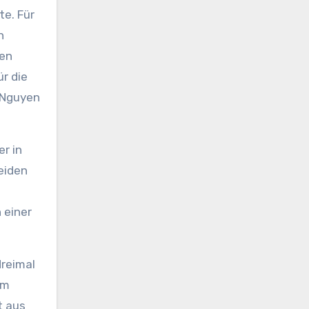
te. Für
n
ten
r die
/Nguyen
r in
eiden
 einer
dreimal
em
t aus