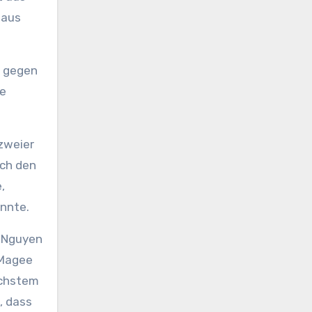
 aus
r gegen
te
zweier
rch den
,
nnte.
t Nguyen
 Magee
öchstem
, dass