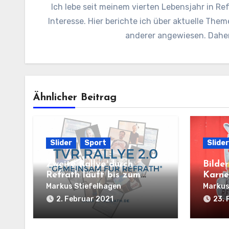
Ich lebe seit meinem vierten Lebensjahr in Ref
Interesse. Hier berichte ich über aktuelle Them
anderer angewiesen. Daher 
Ähnlicher Beitrag
Slider
Sport
Slider
Zweite Rallye durch
Bilde
Refrath läuft bis zum
Karne
14.02.2021
Markus Stiefelhagen
Markus
2. Februar 2021
23. 