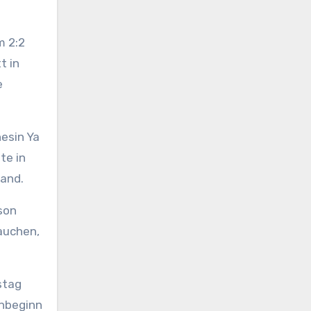
m 2:2
t in
e
esin Ya
te in
tand.
son
auchen,
stag
onbeginn