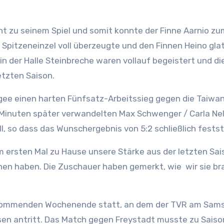
t zu seinem Spiel und somit konnte der Finne Aarnio zu
 Spitzeneinzel voll überzeugte und den Finnen Heino glat
 der Halle Steinbreche waren vollauf begeistert und di
etzten Saison.
e einen harten Fünfsatz-Arbeitssieg gegen die Taiwan
Minuten später verwandelten Max Schwenger / Carla Nel
, so dass das Wunschergebnis von 5:2 schließlich fests
 ersten Mal zu Hause unsere Stärke aus der letzten Sai
nnen haben. Die Zuschauer haben gemerkt, wie wir sie br
m kommenden Wochenende statt, an dem der TVR am Sam
en antritt. Das Match gegen Freystadt musste zu Sais