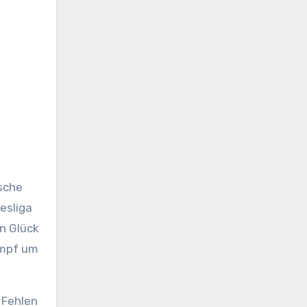
esliga
n Glück
ampf um
 Fehlen