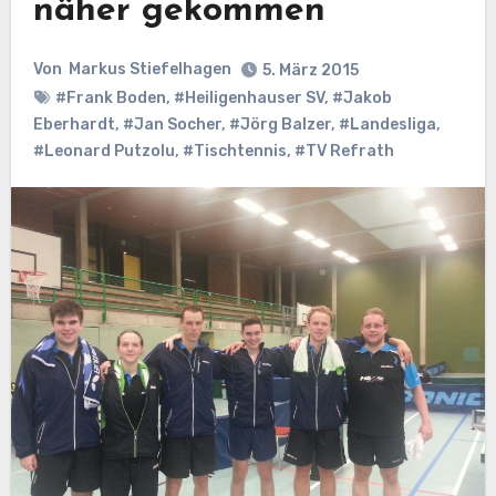
näher gekommen
Von
Markus Stiefelhagen
5. März 2015
#Frank Boden
,
#Heiligenhauser SV
,
#Jakob
Eberhardt
,
#Jan Socher
,
#Jörg Balzer
,
#Landesliga
,
#Leonard Putzolu
,
#Tischtennis
,
#TV Refrath