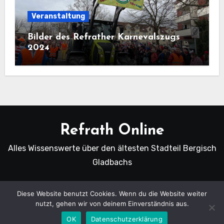
Veranstaltung
Bilder des Refrather Karnevalszugs
2024
Refrath Online
Alles Wissenswerte über den ältesten Stadteil Bergisch
Gladbachs
Diese Website benutzt Cookies. Wenn du die Website weiter
nutzt, gehen wir von deinem Einverständnis aus.
Copyright Refrath Online © Alle Rechte vorbehalten.
|
Blogus
von
Themeansar
.
OK
Datenschutzerklärung