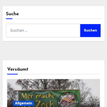
der
Beiträge
Suche
Suchen
nach:
Versäumt
Allgemein