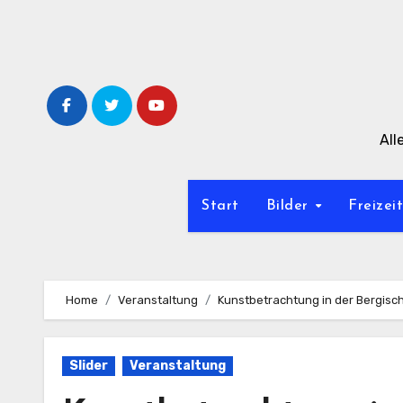
Zum
Inhalt
springen
All
Start
Bilder
Freizei
Home
Veranstaltung
Kunstbetrachtung in der Bergisc
Slider
Veranstaltung