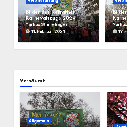
Veranstaltung
Veran
Bilder des Refrather
Bilde
Karnevalszugs 2024
Karne
Markus Stiefelhagen
Markus
11. Februar 2024
19. 
Versäumt
Allgemein