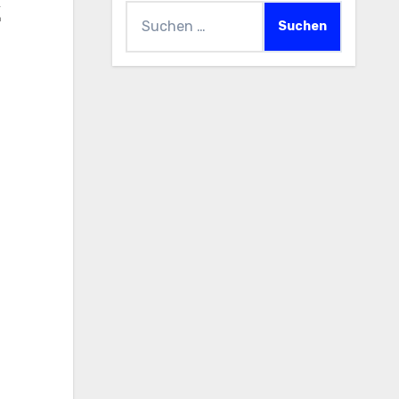
z
Suchen
nach: