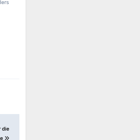
lers
 die
ke