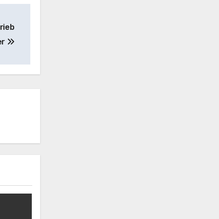
rieb
er