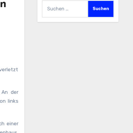
en
Suchen
nach:
verletzt
 An der
on links
h einer
kenhaus.