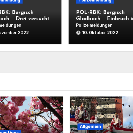
eimeldung
Polizeimeldung
BK: Bergisch
POL-RBK: Bergisch
ach – Drei versuchte
Gladbach – Einbruch i
ngseinbrüche in
Eiscafé
imeldungen
Polizeimeldungen
 Nacht
November 2022
10. Oktober 2022
Allgemein
lugstipps