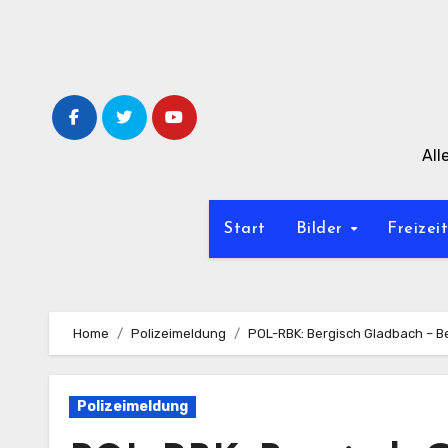
Zum
Inhalt
springen
All
Start
Bilder
Freizei
Home
Polizeimeldung
POL-RBK: Bergisch Gladbach – 
Polizeimeldung