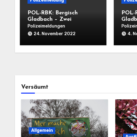
Polizeimeldung
Poliz
POL-RBK: Bergisch
POL-R
Gladbach – Zwei
Gladb
Einbrüche in
Wohnu
Polizeimeldungen
Polize
Einfamilienhäuser am
einer
24. November 2022
4. 
Mittwoch
Versäumt
Allgemein
Ausf